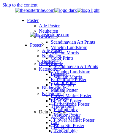
Skip to the content
Poster
Alle Poster
Neuheiten
Bestseller
Scandinavian Art Prints
Poster
Vilhelm Lundstrom
Alle Poster
William Morris
Neuheiten
Color Prints
Bestseller
Bilderwände
Scandinavian Art Prints
Kategorien
Vilhelm Lundstrom
Bestseller
William Morris
Farbenfrohe Poster
Color Prints
Photography
Bilderwände
Matisse Poster
Kategorien
Flower Market Poster
Bestseller
Boho Stil Poster
Farbenfrohe Poster
Typographie
Photography
Dein Account
Matisse Poster
Account details
Flower Market Poster
Cart
Boho Stil Poster
Checkout
Typographie