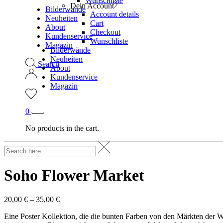
Wunschliste
Dein Account
Bilderwände
Account details
Neuheiten
Cart
About
Checkout
Kundenservice
Wunschliste
Magazin
Bilderwände
Neuheiten
Search
About
Kundenservice
Magazin
0
No products in the cart.
Soho Flower Market
20,00
€
–
35,00
€
Eine Poster Kollektion, die die bunten Farben von den Märkten der W