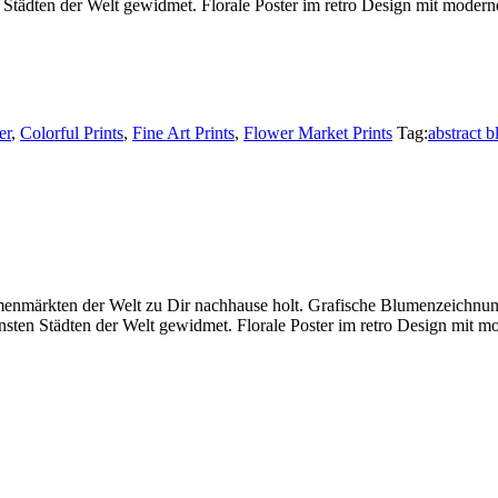
Städten der Welt gewidmet. Florale Poster im retro Design mit modern
er
,
Colorful Prints
,
Fine Art Prints
,
Flower Market Prints
Tag:
abstract b
menmärkten der Welt zu Dir nachhause holt. Grafische Blumenzeichnung
nsten Städten der Welt gewidmet. Florale Poster im retro Design mit m