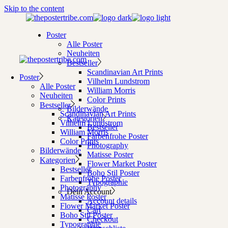
Skip to the content
Poster
Alle Poster
Neuheiten
Bestseller
Scandinavian Art Prints
Poster
Vilhelm Lundstrom
Alle Poster
William Morris
Neuheiten
Color Prints
Bestseller
Bilderwände
Scandinavian Art Prints
Kategorien
Vilhelm Lundstrom
Bestseller
William Morris
Farbenfrohe Poster
Color Prints
Photography
Bilderwände
Matisse Poster
Kategorien
Flower Market Poster
Bestseller
Boho Stil Poster
Farbenfrohe Poster
Typographie
Photography
Dein Account
Matisse Poster
Account details
Flower Market Poster
Cart
Boho Stil Poster
Checkout
Typographie