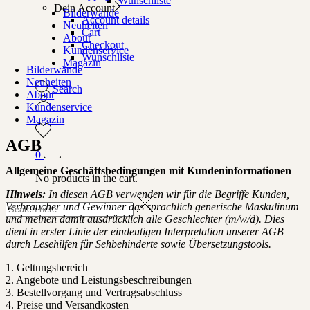
Wunschliste
Dein Account
Bilderwände
Account details
Neuheiten
Cart
About
Checkout
Kundenservice
Wunschliste
Magazin
Bilderwände
Neuheiten
Search
About
Kundenservice
Magazin
AGB
0
Allgemeine Geschäftsbedingungen mit Kundeninformationen
No products in the cart.
Hinweis:
In diesen AGB verwenden wir für die Begriffe Kunden,
Verbraucher und Gewinner das sprachlich generische Maskulinum
und meinen damit ausdrücklich alle Geschlechter (m/w/d). Dies
dient in erster Linie der eindeutigen Interpretation unserer AGB
durch Lesehilfen für Sehbehinderte sowie Übersetzungstools.
1. Geltungsbereich
2. Angebote und Leistungsbeschreibungen
3. Bestellvorgang und Vertragsabschluss
4. Preise und Versandkosten