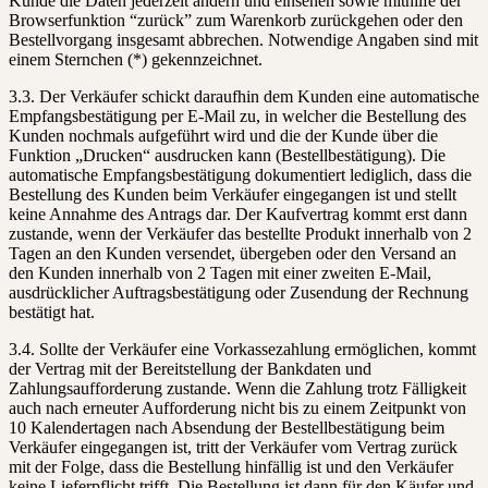
Kunde die Daten jederzeit ändern und einsehen sowie mithilfe der
Browserfunktion “zurück” zum Warenkorb zurückgehen oder den
Bestellvorgang insgesamt abbrechen. Notwendige Angaben sind mit
einem Sternchen (*) gekennzeichnet.
3.3. Der Verkäufer schickt daraufhin dem Kunden eine automatische
Empfangsbestätigung per E-Mail zu, in welcher die Bestellung des
Kunden nochmals aufgeführt wird und die der Kunde über die
Funktion „Drucken“ ausdrucken kann (Bestellbestätigung). Die
automatische Empfangsbestätigung dokumentiert lediglich, dass die
Bestellung des Kunden beim Verkäufer eingegangen ist und stellt
keine Annahme des Antrags dar. Der Kaufvertrag kommt erst dann
zustande, wenn der Verkäufer das bestellte Produkt innerhalb von 2
Tagen an den Kunden versendet, übergeben oder den Versand an
den Kunden innerhalb von 2 Tagen mit einer zweiten E-Mail,
ausdrücklicher Auftragsbestätigung oder Zusendung der Rechnung
bestätigt hat.
3.4. Sollte der Verkäufer eine Vorkassezahlung ermöglichen, kommt
der Vertrag mit der Bereitstellung der Bankdaten und
Zahlungsaufforderung zustande. Wenn die Zahlung trotz Fälligkeit
auch nach erneuter Aufforderung nicht bis zu einem Zeitpunkt von
10 Kalendertagen nach Absendung der Bestellbestätigung beim
Verkäufer eingegangen ist, tritt der Verkäufer vom Vertrag zurück
mit der Folge, dass die Bestellung hinfällig ist und den Verkäufer
keine Lieferpflicht trifft. Die Bestellung ist dann für den Käufer und