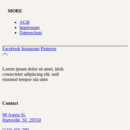
MORE
AGB
Impressum
Datenschutz
Facebook
Instagram
Pinterest
Lorem ipsum dolor sit amet, idols
consectetur adipiscing elit, sedi
eiusmod tempor ula utim
Contact
98 Aspen St.
Hartsville, SC 29550
(123) 456-789