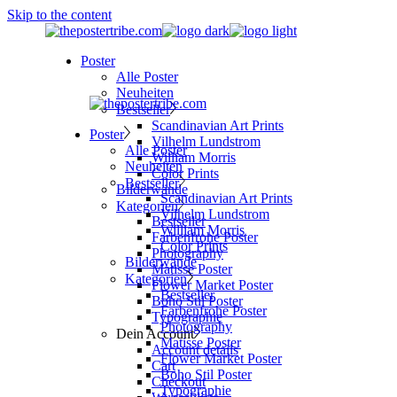
Skip to the content
Poster
Alle Poster
Neuheiten
Bestseller
Scandinavian Art Prints
Poster
Vilhelm Lundstrom
Alle Poster
William Morris
Neuheiten
Color Prints
Bestseller
Bilderwände
Scandinavian Art Prints
Kategorien
Vilhelm Lundstrom
Bestseller
William Morris
Farbenfrohe Poster
Color Prints
Photography
Bilderwände
Matisse Poster
Kategorien
Flower Market Poster
Bestseller
Boho Stil Poster
Farbenfrohe Poster
Typographie
Photography
Dein Account
Matisse Poster
Account details
Flower Market Poster
Cart
Boho Stil Poster
Checkout
Typographie