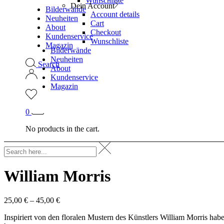
Wunschliste
Dein Account
Bilderwände
Account details
Neuheiten
Cart
About
Checkout
Kundenservice
Wunschliste
Magazin
Bilderwände
Neuheiten
Search
About
Kundenservice
Magazin
0
No products in the cart.
William Morris
25,00
€
–
45,00
€
Inspiriert von den floralen Mustern des Künstlers William Morris hab