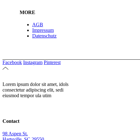
MORE
AGB
Impressum
Datenschutz
Facebook
Instagram
Pinterest
Lorem ipsum dolor sit amet, idols
consectetur adipiscing elit, sedi
eiusmod tempor ula utim
Contact
98 Aspen St.
Hartsville, SC 29550