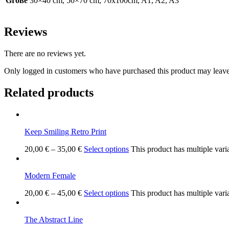
Größe
30×40 cm, 50×70 cm, 70x100cm, A1, A2, A3
Reviews
There are no reviews yet.
Only logged in customers who have purchased this product may leave
Related products
Keep Smiling Retro Print
20,00
€
–
35,00
€
Select options
This product has multiple vari
Modern Female
20,00
€
–
45,00
€
Select options
This product has multiple vari
The Abstract Line