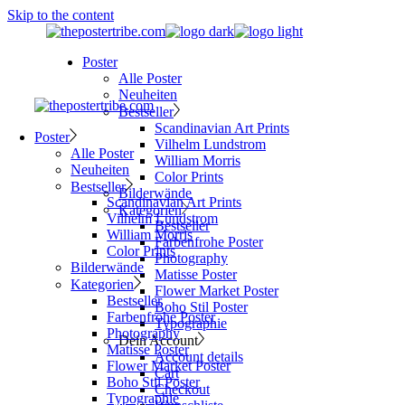
Skip to the content
Poster
Alle Poster
Neuheiten
Bestseller
Scandinavian Art Prints
Poster
Vilhelm Lundstrom
Alle Poster
William Morris
Neuheiten
Color Prints
Bestseller
Bilderwände
Scandinavian Art Prints
Kategorien
Vilhelm Lundstrom
Bestseller
William Morris
Farbenfrohe Poster
Color Prints
Photography
Bilderwände
Matisse Poster
Kategorien
Flower Market Poster
Bestseller
Boho Stil Poster
Farbenfrohe Poster
Typographie
Photography
Dein Account
Matisse Poster
Account details
Flower Market Poster
Cart
Boho Stil Poster
Checkout
Typographie