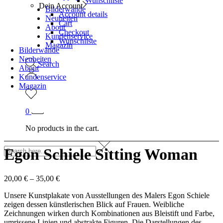
Wunschliste
Dein Account
Bilderwände
Account details
Neuheiten
Cart
About
Checkout
Kundenservice
Wunschliste
Magazin
Bilderwände
Neuheiten
Search
About
Kundenservice
Magazin
0
No products in the cart.
Egon Schiele Sitting Woman
20,00
€
–
35,00
€
Unsere Kunstplakate von Ausstellungen des Malers Egon Schiele
zeigen dessen künstlerischen Blick auf Frauen. Weibliche
Zeichnungen wirken durch Kombinationen aus Bleistift und Farbe,
umrissene Linien und abstrakte Figuren. Die Darstellungen des